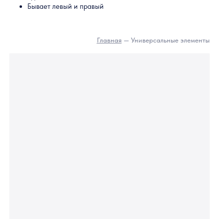
Серповидный замок с ключом SZ-007
Особенности SZ-007
Имеет солидный внешний вид
Позволяет запирать створки на ключ
Главная
— Универсальные элемен