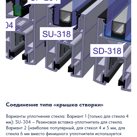
Соединение типа «крышка створки»
Особенности соединения:
Створки находятся на разных рельсах (в отличие от
соединения типа «штульп»)
Створки задвигаются друг за друга
Соединение образовывают два профиля SP-333
Обязательно используется во всех конструкциях с
любым количеством створок
Главная
—
Профильные системы
—
Слайдорс Панорам
Техническая информа