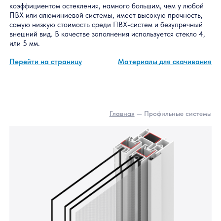
SLIDORS Air 1.0 (Слайдорс Эйр 1.0)
Система SLIDORS AIR 1.0 (Слайдорс Эйр 1.0) — уникальная
разработка среди всех раздвижных систем. Включила в себя
комплекс ноу-хау для облегчения производства и уменьшен
себестоимости. Новая система обладает очень высоким
коэффициентом остекления, намного большим, чем у любой
ПВХ или алюминиевой системы, имеет высокую прочность,
самую низкую стоимость среди ПВХ-систем и безупречный
внешний вид. В качестве заполнения используется стекло 4,
или 5 мм.
Перейти на страницу
Материалы для скачиван