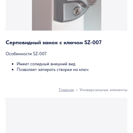
Универсальный серповидный замок SZ-006
Особенности SZ-006
Доступен по цене и удобен в использовании
Замок универсален: может легко переключаться с
левого на правый, и наоборот
Функциональные особенности
Замок предпочтителен для системы Эйр, но подходит 
для оконных конструкций Панорама.
Главная
— Универсальные элемен