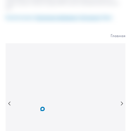
раздвижных систем. Включила в себя комплекс ноу-хау для облегчени
производства и уменьшения себестоимости. Новая система обладает
очень высоким коэффициентом остекления, намного большим, чем у
любой ПВХ или алюминиевой системы, имеет высокую прочность,
самую низкую стоимость среди ПВХ-систем и безупречный внешний
вид.
Комплектующие,
Техническая информация
,
Инструкции
, Видео
Главн