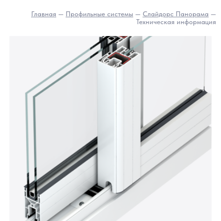
Соединение типа «штульп»
(Слайдорс Панорама)
Особенности соединения:
Створки находятся на одном рельсе (в отличие от
системы Эйр и Эйр 2.0)
Створки раздвигаются в противоположные стороны,
образуя проем (в отличие от соединения типа «крышк
створки»)
Соединение состоит из дополнительного профильного
элемента SP-012 и наконечников для него SK-012
В 2-х створочной конструкции не используется