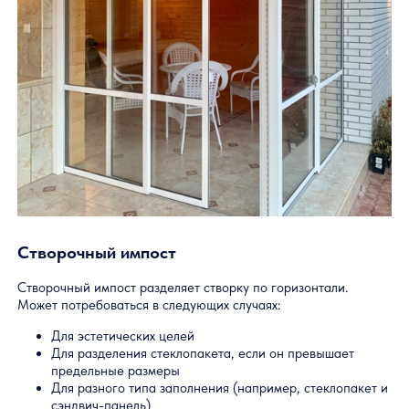
Схема вариантов уплотнителей стекла/стеклопакета Для
максимальной адаптивности предлагается по два варианта
уплотнений для стекла и стеклопакета. Схема описывает эт
варианты и дает рекомендации.
Открыть Схему вариантов уплотнителей (PDF)
Главная
—
Профильные системы
—
Слайдорс Панорам
Техническая информа