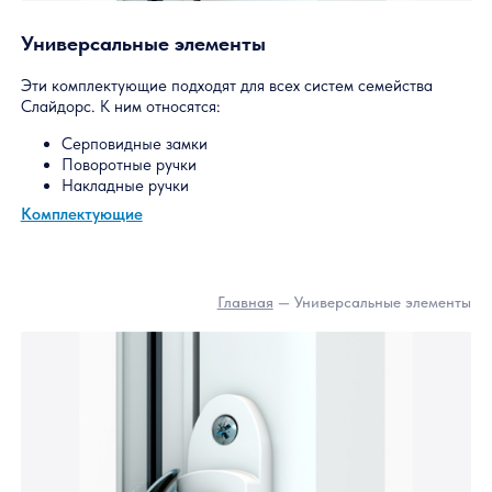
Усиленное армирование створки
SR-034 – Усиленное армирование в вертикальную створку.
Размер – 27х17 мм
Толщина – 2 мм
Длина хлыста – 6 м
Обязательно при высоте створки более 1800 мм и при
ламинации (в случае солнечной стороны)
Главн