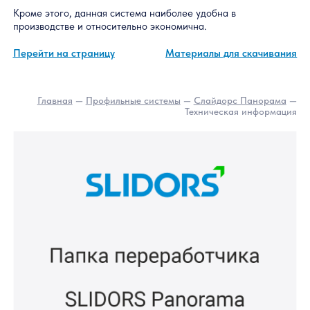
SLIDORS Air 2.0 (Слайдорс Эйр 2.0)
Система SLIDORS AIR 2.0 (Слайдорс Эйр 2.0) — новейшая
разработка среди раздвижных систем. Под стеклопакет 16 
или под стекло 4, или 5 мм. Применяется, прежде всего, для
остекления балконов и лоджий, подъёмных "английских"
окнах, окнах выдачи и во многих других местах. Множество
инноваций сделало ее уникальной среди всех систем:
высокая прочность, очень высокий коэффициент остекления
безупречный внешний вид.
Кроме этого, данная система наиболее удобна в
производстве и относительно экономична.
Перейти на страницу
Материалы для скачиван
Главная
—
Профильные системы
—
Слайдорс Панорама