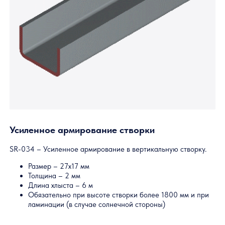
Соединение типа «крышка створки»
Варианты уплотнения стекла: Вариант 1 (только для стекла 
мм): SU-304 – Резиновая вставка-уплотнитель для стекла.
Вариант 2 (наиболее популярный, для стекол 4 и 5 мм, для
стекла 6 мм вместо финишного уплотнителя используется
силикон): SP-204 – Пластиковая вставка в профиль, SD-304
– Резиновая подкладка под стекло (зеленая), SU-107 –
Финишный уплотнитель
Варианты уплотнения стеклопакета: Вариант 1: SU-318 – П-
образный резиновый уплотнитель. Вариант 2 (наиболее
популярный, возможно
вклеивание
стеклопакета): SD-318 –
Подкладка под стеклопакет (синий цвет), SU-107 –
Финишный уплотнитель
Главная
—
Профильные системы
—
Слайдорс Панорам
Комплектую