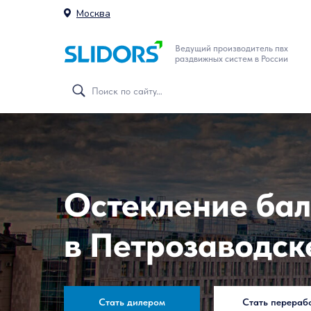
Москва
Ведущий производитель пвх
раздвижных систем в России
Остекление бал
в Петрозаводск
Стать дилером
Стать перераб