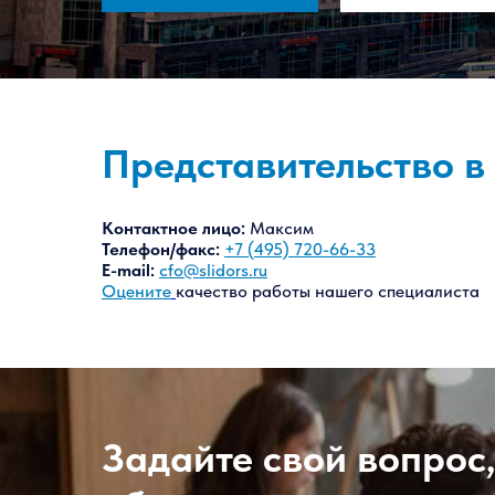
Представительство в
Контактное лицо:
Максим
Телефон/факс:
+7 (495) 720-66-33
E-mail:
cfo@slidors.ru
Оцените
качество работы нашего специалиста
Задайте свой вопрос