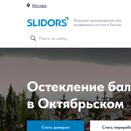
Москва
Ведущий производитель пвх
раздвижных систем в России
Остекление бал
в Октябрьском
Стать дилером
Стать перераб