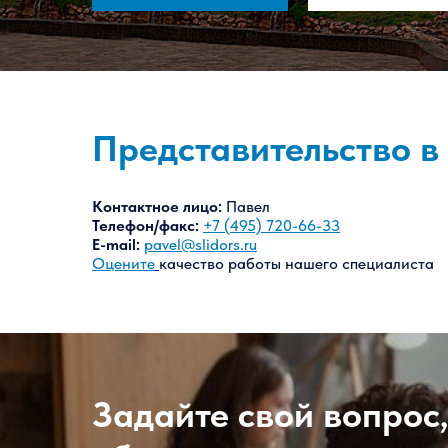
Представительство в
Контактное лицо:
Павел
Телефон/факс:
+7 (495) 720-66-33
E-mail:
pavel@slidors.ru
Оцените
качество работы нашего специалиста
Задайте свой вопрос