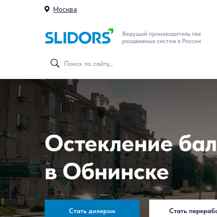
Москва
Ведущий производитель пвх
раздвижных систем в России
Остекление бал
в Обнинске
Стать дилером
Стать перераб