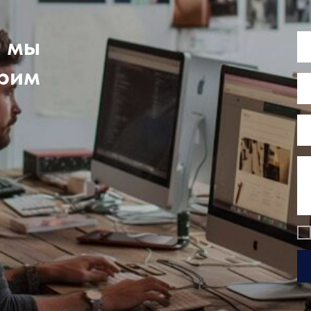
, мы
трим