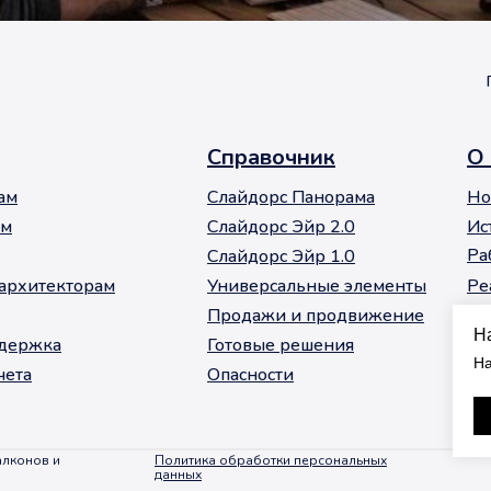
Справочник
О
ам
Слайдорс Панорама
Но
ам
Слайдорс Эйр 2.0
Ис
Ра
Слайдорс Эйр 1.0
архитекторам
Универсальные элементы
Ре
Продажи и продвижение
Н
ддержка
Готовые решения
На
чета
Опасности
алконов и
Политика обработки персональных
данных