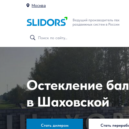
Москва
Ведущий производитель пвх
раздвижных систем в России
Остекление бал
в Шаховской
Стать дилером
Стать перераб