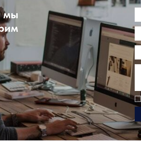
, мы
трим