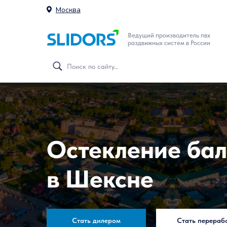
Москва
Ведущий производитель пвх
раздвижных систем в России
Остекление бал
в Шексне
Стать дилером
Стать перераб