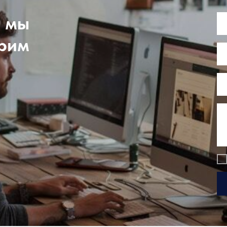
, мы
трим