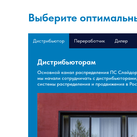
Выберите оптимальны
Дистрибьютор
Переработчик
Дилер
Дистрибьюторам
Основной канал распределения ПС Слайдорс
мы начали сотрудничать с дистрибьюторами,
системы распределения и продвижения в Рос