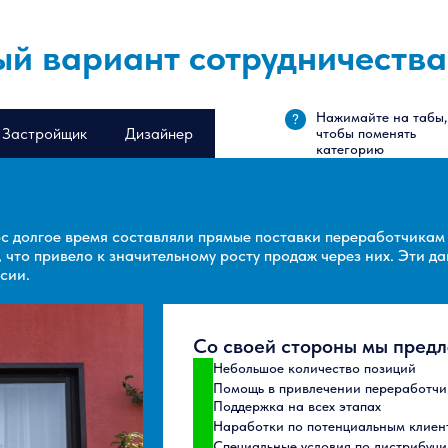
й вариант сотрудничества
Нажимайте на табы,
?
Застройщик
Дизайнер
чтобы поменять
категорию
 долгое время составляли прямые поставки переработчикам 
 что привело к значительному росту продаж через них. Эти д
сии.
Со своей стороны мы предл
Небольшое количество позиций
Помощь в привлечении переработчи
Поддержка на всех этапах
Наработки по потенциальным клиен
Специальные условия по дистрибуци