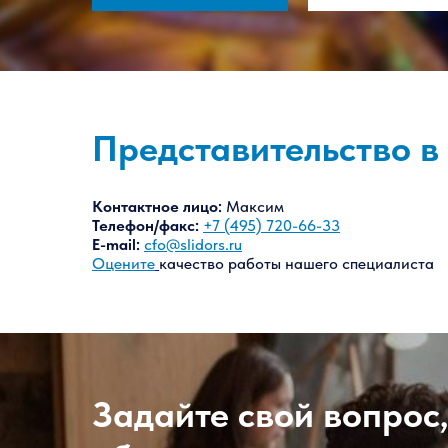
Представительство в
Контактное лицо:
Максим
Телефон/факс:
+7 (495) 720-66-33
E-mail:
cfo@slidors.ru
Оцените
качество работы нашего специалиста
Задайте свой вопрос