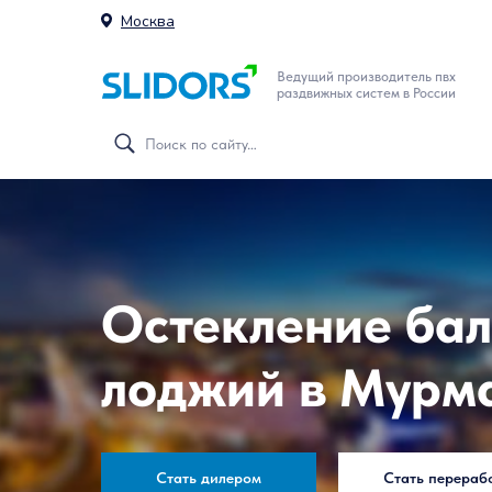
Москва
Ведущий производитель пвх
раздвижных систем в России
Остекление бал
лоджий в Мурм
Стать дилером
Стать перераб