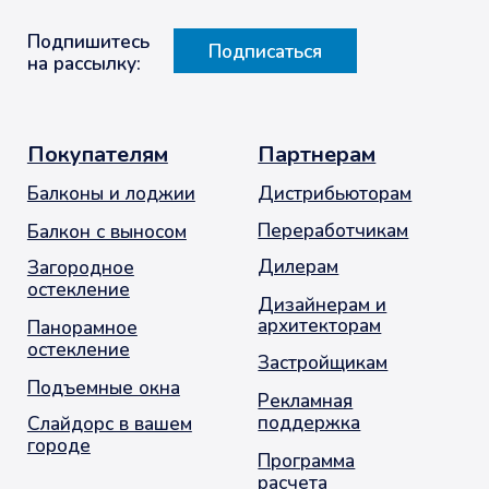
Новости
Слайдорс
Панорама
История
компании
Слайдорс Эйр 2.0
Слайдорс Эйр 1.0
Работа в
Слайдорс
Универсальные
Реализованные
элементы
проекты
Продажи и
продвижение
Готовые
решения
Опасности
Контакты
+7 (495) 720-66-33
info@slidors.ru