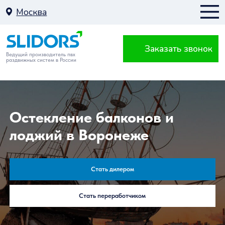
Москва
Заказать звонок
Москва
Ведущий производитель пвх
раздвижных систем в России
К
Остекление балконов и
лоджий в Воронеже
Балкон
Стать дилером
Стать переработчиком