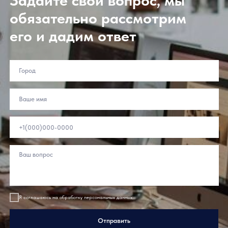
Задайте свой вопрос, мы
обязательно рассмотрим
его и дадим ответ
Подпишитесь
Подписаться
на рассылку:
Покупателям
Партнерам
Балконы и лоджии
Дистрибьюторам
Переработчикам
Балкон с выносом
Дилерам
Загородное
остекление