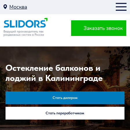
Москва
Заказать звонок
Москва
Ведущий производитель пвх
раздвижных систем в России
К
Остекление балконов и
лоджий в Калининграде
Балкон
Стать дилером
Стать переработчиком