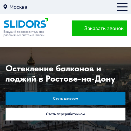
Москва
Заказать звонок
Москва
Ведущий производитель пвх
раздвижных систем в России
К
Остекление балконов и
лоджий в Ростове-на-Дону
Балкон
Стать дилером
Стать переработчиком