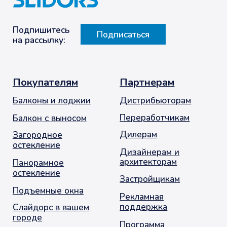
Справочник
О компании
Новости
Слайдорс
Панорама
История
компании
Слайдорс Эйр 2.0
Слайдорс Эйр 1.0
Работа в
Слайдорс
Универсальные
Реализованные
элементы
проекты
Продажи и
продвижение
Готовые
решения
Опасности
Контакты
+7 (495) 720-66-33
info@slidors.ru