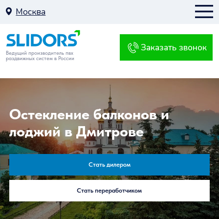
Москва
Заказать звонок
Москва
Ведущий производитель пвх
раздвижных систем в России
К
Остекление балконов и
лоджий в Дмитрове
Балкон
Стать дилером
Стать переработчиком