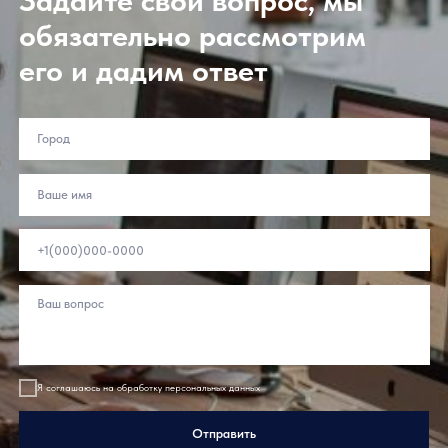
Задайте свой вопрос, мы
обязательно рассмотрим
его и дадим ответ
Подпишитесь
Подписаться
на рассылку:
Покупателям
Партнерам
Балконы и лоджии
Дистрибьюторам
Переработчикам
Балкон с выносом
Дилерам
Загородное
остекление