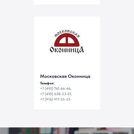
Московская Оконница
Телефон:
+7 (495) 761-66-66;
Подпишитесь
Подписаться
+7 (495) 638-53-01;
на рассылку:
+7 (916) 917-55-55
Покупателям
Партнерам
Балконы и лоджии
Дистрибьюторам
Переработчикам
Балкон с выносом