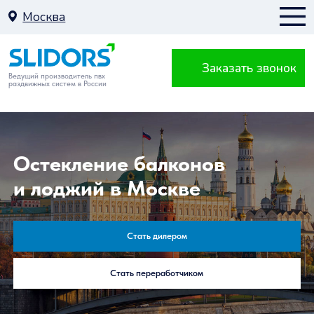
Москва
Заказать звонок
Москва
Ведущий производитель пвх
раздвижных систем в России
К
Остекление балконов
и лоджий в Москве
Балкон
Стать дилером
Стать переработчиком