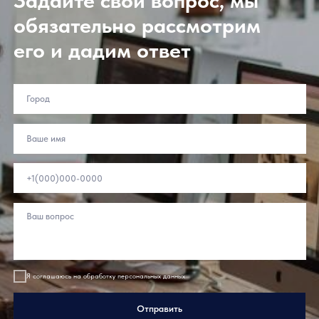
Задайте свой вопрос, мы
обязательно рассмотрим
его и дадим ответ
Подпишитесь
Подписаться
на рассылку:
Покупателям
Партнерам
Балконы и лоджии
Дистрибьюторам
Переработчикам
Балкон с выносом
Дилерам
Загородное
остекление