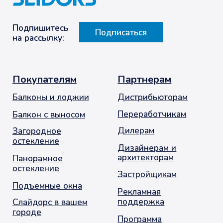
Справочник
О компании
Новости
Слайдорс
Панорама
История
компании
Слайдорс Эйр 2.0
Слайдорс Эйр 1.0
Работа в
Слайдорс
Универсальные
Реализованные
элементы
проекты
Продажи и
продвижение
Готовые
решения
Опасности
Контакты
+7 (495) 720-66-33
info@slidors.ru