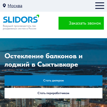
Москва
Заказать звонок
Москва
Ведущий производитель пвх
раздвижных систем в России
К
Остекление балконов и
лоджий в Сыктывкаре
Балкон
Стать дилером
Стать переработчиком