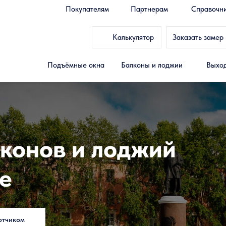
Покупателям
Партнерам
Справочн
Калькулятор
Заказать замер
Подъёмные окна
Балконы и лоджии
Выход
конов и лоджий
е
отчиком