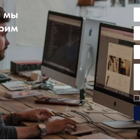
, мы
трим