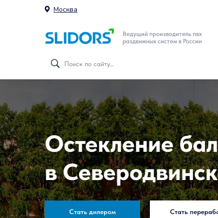
Москва
Ведущий производитель пвх
раздвижных систем в России
Остекление бал
в Северодвинск
Стать дилером
Стать перераб