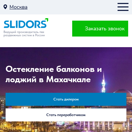
Москва
Заказать звонок
Москва
Ведущий производитель пвх
раздвижных систем в России
К
Остекление балконов и
лоджий в Махачкале
Балкон
Стать дилером
Стать переработчиком