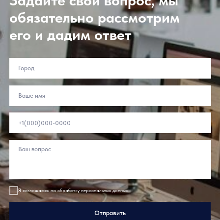
Задайте свой вопрос, мы
обязательно рассмотрим
его и дадим ответ
Подпишитесь
Подписаться
на рассылку:
Покупателям
Партнерам
Балконы и лоджии
Дистрибьюторам
Переработчикам
Балкон с выносом
Дилерам
Загородное
остекление