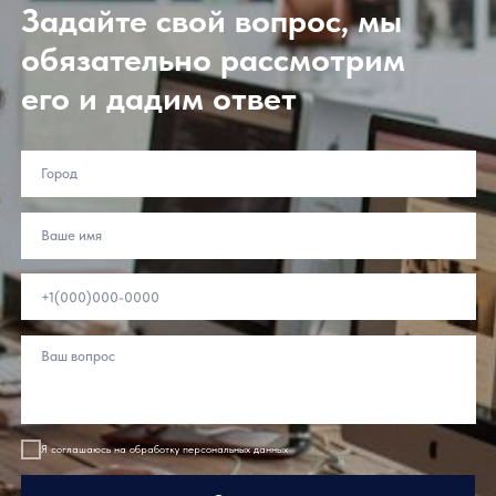
Задайте свой вопрос, мы
обязательно рассмотрим
его и дадим ответ
Подпишитесь
Подписаться
на рассылку:
Покупателям
Партнерам
Балконы и лоджии
Дистрибьюторам
Переработчикам
Балкон с выносом
Дилерам
Загородное