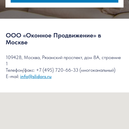
предоставлены по вашей заявке
Бесплатный
расчет
Без переплат — остекление
ООО «Оконное Продвижение» в
от производителя
Москве
Гарантия — 3
года
109428, Москва, Рязанский проспект, дом 8А, строение
1
Как я могу забронировать скидку?
Телефон/факс: +7 (495) 720-66-33 (многоканальный)
E-mail:
info@slidors.ru
Чтобы узнать стоимость вашего заказа,
отправьте заявку на расчет
Контактный телефон:
+7 (495) 720-66-33
Забронировать скидку