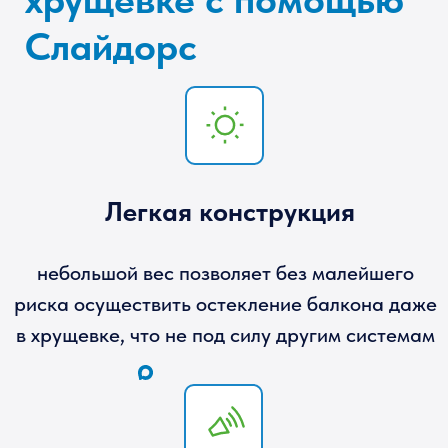
небольшой вес позволяет без малейшего
риска осуществить остекление балкона даже
в хрущевке, что не под силу другим системам
Тонкое сечение
Слайдорс монтируется на парапет из
металла, не нагружая излишне балкон, на
котором невозможно установить конструкцию
из пеноблоков, в отличие от лоджии