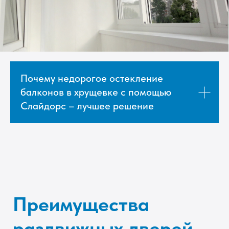
Цена
Стоимость современного остекления
Почему недорогое остекление
балконов в хрущевках намного меньше, чем
балконов в хрущевке с помощью
предоставляемый ими уровень комфорта,
Слайдорс – лучшее решение
включая дополнительное жилое
пространство
Безопасность
Особенности конструкции, прочный материал