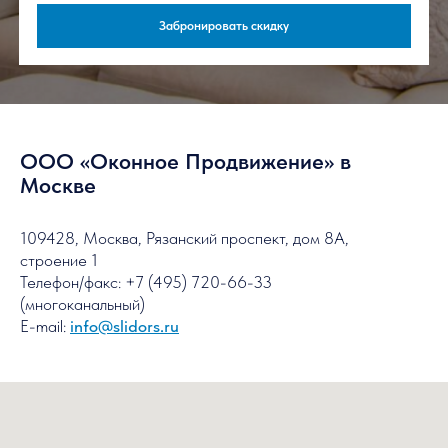
Бесплатный
расчет
Без переплат — остекление
от производителя
Гарантия — 3
года
ООО «Оконное Продвижение» в
Москве
Как я могу забронировать скидку?
Чтобы узнать стоимость вашего заказа,
109428, Москва, Рязанский проспект, дом 8А,
отправьте заявку на расчет
строение 1
Контактный телефон:
Телефон/факс: +7 (495) 720-66-33
+7 (495) 720-66-33
(многоканальный)
E-mail:
info@slidors.ru
Забронировать скидку