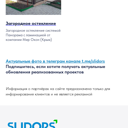
Покупателям
Партнерам
Балконы и лоджии
Дистрибьюторам
​​Загородное остекление
Переработчикам
Балкон с выносом
Загородное остекление системой
Панорама с ламинацией от
Дилерам
Загородное
компании Мир Окон (Крым)
остекление
Дизайнерам и
архитекторам
Панорамное
остекление
Застройщикам
Актуальные фото в телеграм канале
t.me/slidors
Подъемные окна
Рекламная
Подпишитесь, если хотите получать актуальные
поддержка
Слайдорс в вашем
обновления реализованных проектов
городе
Программа
расчета
Информация о партнёрах на сайте предназначена только для
Обучение
информирования клиентов и не является рекламной
Справочник
О компании
Новости
Слайдорс
Панорама
История
компании
Слайдорс Эйр 2.0