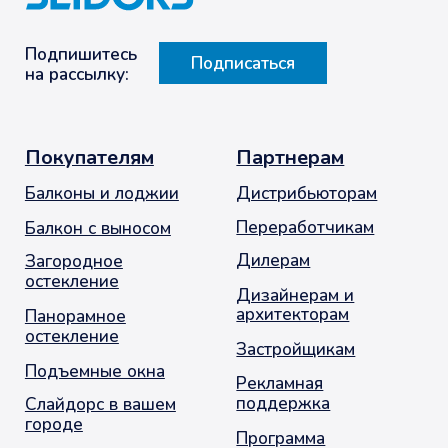
Слайдорс Эйр 1.0
Работа в
Слайдорс
Универсальные
Реализованные
элементы
проекты
Продажи и
продвижение
Готовые
решения
Опасности
Контакты
+7 (495) 720-66-33
info@slidors.ru
Заказать звонок