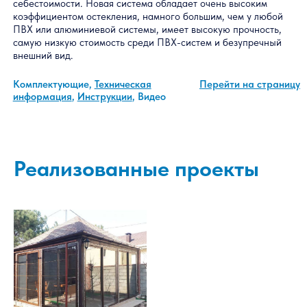
SLIDORS Air (Слайдорс Эйр)
Система SLIDORS AIR (Слайдорс Эйр) — новейшая
разработка среди раздвижных систем. Включила в себя
комплекс ноу-хау для облегчения производства и уменьшен
себестоимости. Новая система обладает очень высоким
коэффициентом остекления, намного большим, чем у любой
ПВХ или алюминиевой системы, имеет высокую прочность,
самую низкую стоимость среди ПВХ-систем и безупречный
внешний вид.
Реализованные проекты
Комплектующие,
Техническая
Перейти на стран
информация
,
Инструкции
, Видео
Подпишитесь
Подписаться
на рассылку: