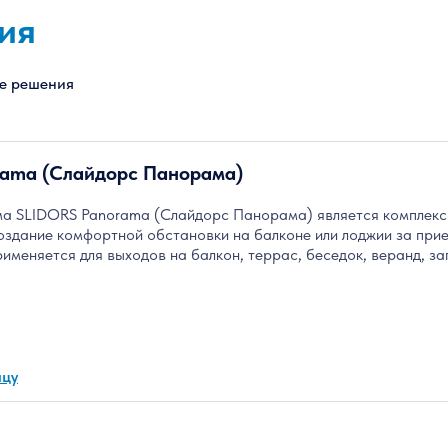
ия
ие решения
rama (Слайдорс Панорама)
а SLIDORS Panorama (Слайдорс Панорама) является комплексом
оздание комфортной обстановки на балконе или лоджии за прие
именяется для выходов на балкон, террас, беседок, веранд, з
ицу