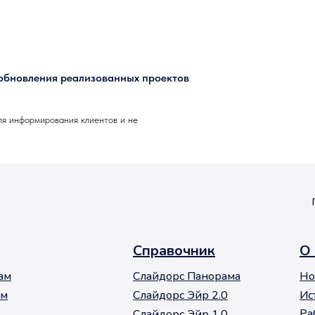
 обновления реализованных проектов
ля информирования клиентов и не
Справочник
О
ам
Слайдорс Панорама
Но
ам
Слайдорс Эйр 2.0
Ис
Ра
Слайдорс Эйр 1.0