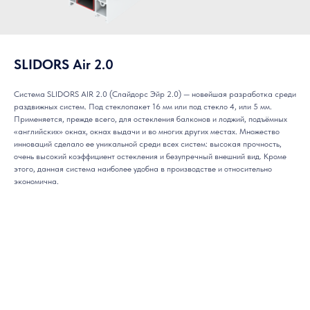
SLIDORS Air 2.0
Система SLIDORS AIR 2.0 (Слайдорс Эйр 2.0) — новейшая разработка среди
раздвижных систем. Под стеклопакет 16 мм или под стекло 4, или 5 мм.
Применяется, прежде всего, для остекления балконов и лоджий, подъёмных
«английских» окнах, окнах выдачи и во многих других местах. Множество
инноваций сделало ее уникальной среди всех систем: высокая прочность,
очень высокий коэффициент остекления и безупречный внешний вид. Кроме
этого, данная система наиболее удобна в производстве и относительно
экономична.